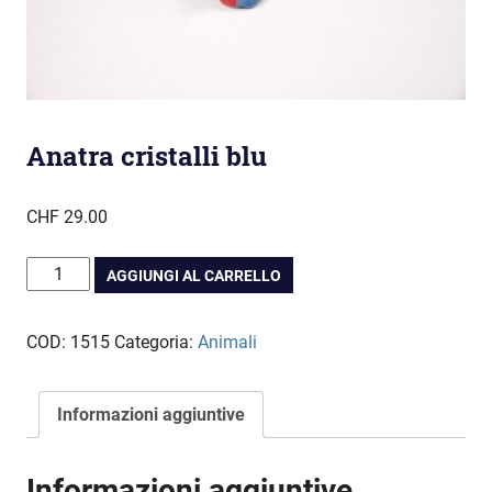
Anatra cristalli blu
CHF
29.00
Anatra
AGGIUNGI AL CARRELLO
cristalli
blu
COD:
1515
Categoria:
Animali
quantità
Informazioni aggiuntive
Informazioni aggiuntive