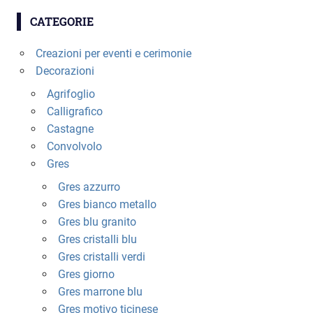
del
CATEGORIE
prodotto
Creazioni per eventi e cerimonie
Decorazioni
Agrifoglio
Calligrafico
Castagne
Convolvolo
Gres
Gres azzurro
Gres bianco metallo
Gres blu granito
Gres cristalli blu
Gres cristalli verdi
Gres giorno
Gres marrone blu
Gres motivo ticinese