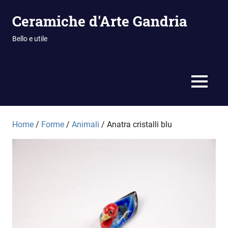
Vai
Ceramiche d'Arte Gandria
al
contenuto
Bello e utile
MENU
Home
/
Forme
/
Animali
/ Anatra cristalli blu