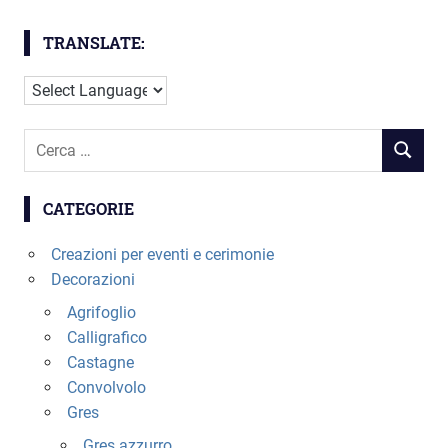
varianti.
varianti.
Le
Le
TRANSLATE:
opzioni
opzioni
possono
possono
essere
essere
scelte
scelte
Cerca
nella
nella
RICERC
per:
pagina
pagina
del
del
CATEGORIE
prodotto
prodotto
Creazioni per eventi e cerimonie
Decorazioni
Agrifoglio
Calligrafico
Castagne
Convolvolo
Gres
Gres azzurro