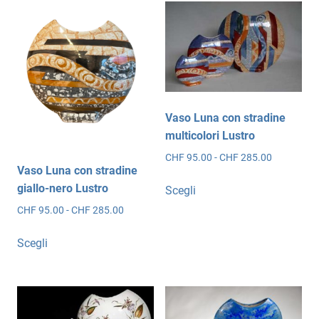
CHF 285.00
CHF 285.0
varianti.
varianti.
Le
Le
opzioni
opzioni
possono
possono
essere
essere
scelte
scelte
Vaso Luna con stradine
nella
nella
multicolori Lustro
pagina
pagina
Fascia
CHF
95.00
-
CHF
285.00
del
del
Vaso Luna con stradine
di
prodotto
prodotto
Questo
prezzo:
giallo-nero Lustro
Scegli
prodotto
da
Fascia
CHF
95.00
-
CHF
285.00
ha
CHF 95.00
di
Questo
più
a
prezzo:
Scegli
CHF 285.0
prodotto
varianti.
da
ha
Le
CHF 95.00
più
opzioni
a
CHF 285.00
varianti.
possono