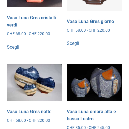
pagina
nella
del
pagina
prodotto
del
Vaso Luna Gres cristalli
Vaso Luna Gres giorno
prodotto
verdi
Fascia
CHF
68.00
-
CHF
220.00
Fascia
CHF
68.00
-
CHF
220.00
di
Questo
di
Questo
prezzo:
Scegli
prodotto
prezzo:
Scegli
da
prodotto
da
ha
CHF 68.00
ha
CHF 68.00
più
a
più
a
CHF 220.0
varianti.
CHF 220.00
varianti.
Le
Le
opzioni
opzioni
possono
possono
essere
essere
scelte
scelte
nella
Vaso Luna Gres notte
Vaso Luna ombra alta e
nella
pagina
bassa Lustro
Fascia
CHF
68.00
-
CHF
220.00
pagina
del
di
Fascia
CHF
85.00
-
CHF
245.00
del
Questo