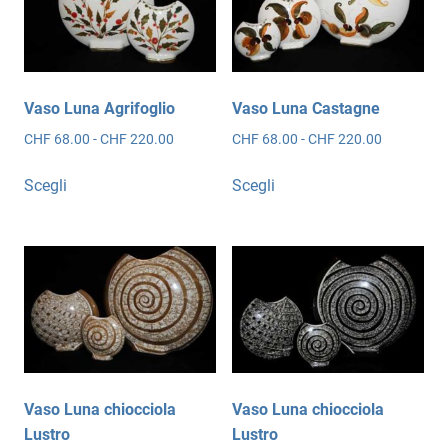
Vaso Luna Agrifoglio
Vaso Luna Castagne
Fascia
Fascia
CHF
68.00
-
CHF
220.00
CHF
68.00
-
CHF
220.00
di
di
Questo
Questo
prezzo:
prezzo:
Scegli
Scegli
prodotto
prodotto
da
da
ha
ha
CHF 68.00
CHF 68.00
più
più
a
a
CHF 220.00
CHF 220.0
varianti.
varianti.
Le
Le
opzioni
opzioni
possono
possono
essere
essere
scelte
scelte
Vaso Luna chiocciola
Vaso Luna chiocciola
nella
nella
Lustro
Lustro
pagina
pagina