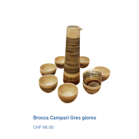
ha
più
varianti.
Le
opzioni
possono
essere
scelte
nella
pagina
del
prodotto
Brocca Campari Gres giorno
CHF
98.00