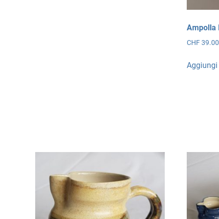
essere
scelte
Ampolla 
nella
pagina
CHF
39.0
del
Aggiungi 
prodotto