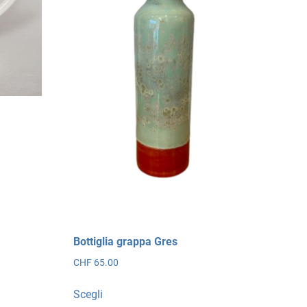
Bottiglia grappa Gres
CHF
65.00
Questo
Scegli
prodotto