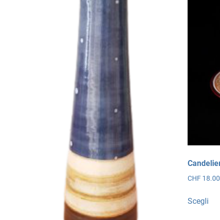
Candelie
CHF
18.0
Qu
Scegli
pro
ha