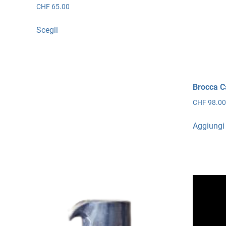
CHF
65.00
Questo
Scegli
prodotto
ha
più
varianti.
Le
Brocca Ca
opzioni
CHF
98.0
possono
essere
Aggiungi 
scelte
nella
pagina
del
prodotto