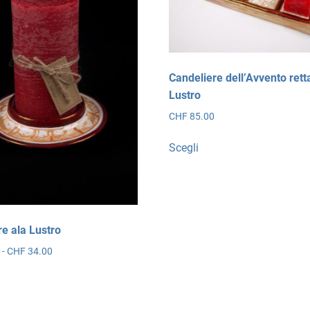
Candeliere dell’Avvento ret
Lustro
CHF
85.00
Questo
Scegli
prodotto
ha
più
varianti.
Le
re ala Lustro
opzioni
Fascia
0
-
CHF
34.00
possono
di
esto
essere
prezzo:
dotto
scelte
da
nella
CHF 18.00