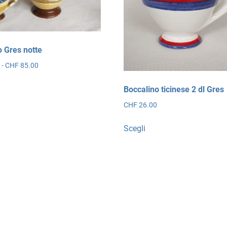
o Gres notte
Fascia
0
-
CHF
85.00
di
esto
prezzo:
Boccalino ticinese 2 dl Gres
dotto
da
CHF
26.00
CHF 29.00
a
Questo
Scegli
CHF 85.00
ianti.
prodotto
ha
ioni
più
ssono
varianti.
ere
Le
lte
opzioni
la
possono
gina
essere