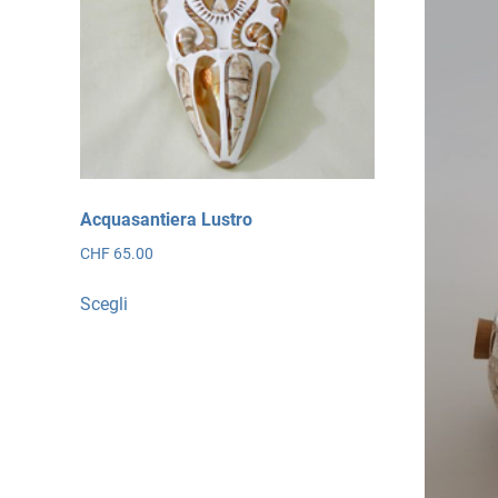
Acquasantiera Lustro
CHF
65.00
Questo
Scegli
prodotto
ha
più
varianti.
Le
opzioni
possono