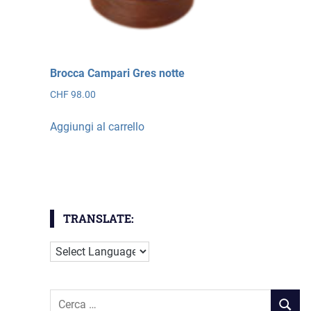
più
var
Le
opz
Brocca Campari Gres notte
po
CHF
98.00
ess
sce
Aggiungi al carrello
nel
pa
del
pro
TRANSLATE:
Cerca