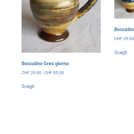
Boccalin
CHF
29.0
Qu
Scegli
pro
ha
Boccalino Gres giorno
più
Fascia
CHF
29.00
-
CHF
85.00
var
di
Questo
Le
prezzo:
Scegli
prodotto
da
opz
ha
CHF 29.00
po
più
a
ess
CHF 85.00
varianti.
sce
Le
nel
opzioni
pa
possono