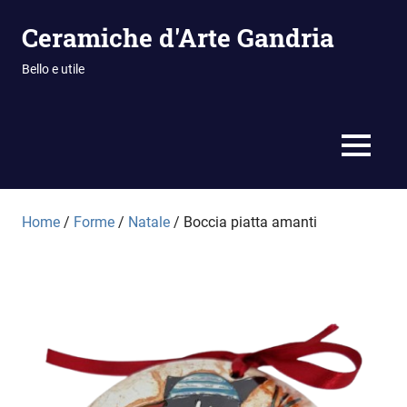
Vai
Ceramiche d'Arte Gandria
al
contenuto
Bello e utile
MENU
Home
/
Forme
/
Natale
/ Boccia piatta amanti