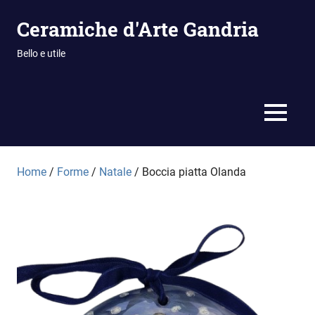
Vai
Ceramiche d'Arte Gandria
al
contenuto
Bello e utile
MENU
Home
/
Forme
/
Natale
/ Boccia piatta Olanda