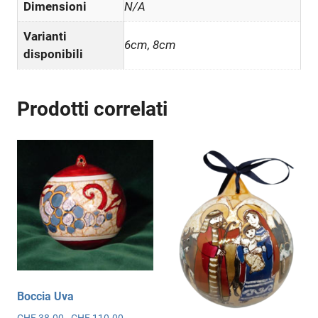
Dimensioni
N/A
Varianti
6cm, 8cm
disponibili
Prodotti correlati
Boccia Uva
Fascia