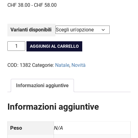
Fascia
CHF
38.00
-
CHF
58.00
di
prezzo:
da
Varianti disponibili
CHF 38.00
a
Boccia
AGGIUNGI AL CARRELLO
CHF 58.00
piatta
Olanda
COD:
1382
Categorie:
Natale
,
Novità
quantità
Informazioni aggiuntive
Informazioni aggiuntive
Peso
N/A