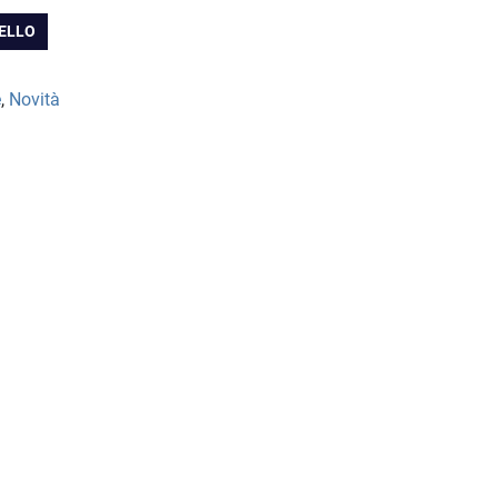
RELLO
58.00
e
,
Novità