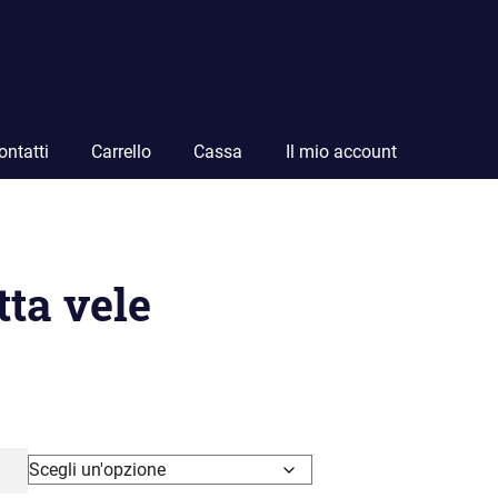
ontatti
Carrello
Cassa
Il mio account
tta vele
a
o:
38.00