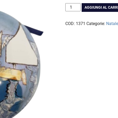
a
Boccia
AGGIUNGI AL CAR
CHF 
piatta
vele
COD:
1371
Categorie:
Natal
quantità