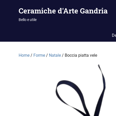
Vai
Ceramiche d'Arte Gandria
al
contenuto
Bello e utile
De
Home
/
Forme
/
Natale
/ Boccia piatta vele