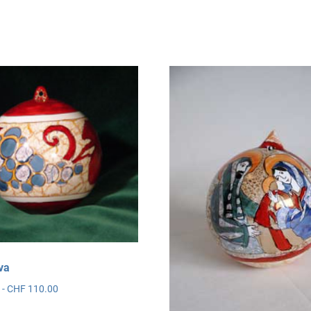
va
Fascia
0
-
CHF
110.00
di
esto