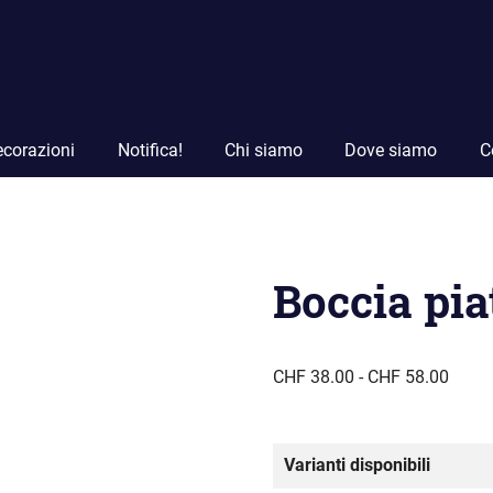
corazioni
Notifica!
Chi siamo
Dove siamo
C
Boccia pia
Fasci
CHF
38.00
-
CHF
58.00
di
prezz
da
Varianti disponibili
CHF 