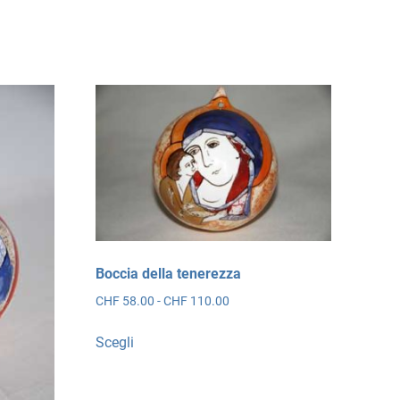
Boccia della tenerezza
Fascia
CHF
58.00
-
CHF
110.00
di
Questo
prezzo:
Scegli
prodotto
da
ha
CHF 58.00
più
a