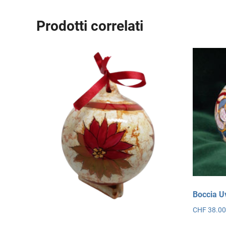
Prodotti correlati
Boccia U
CHF
38.0
Qu