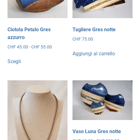
Ciotola Petalo Gres
Tagliere Gres notte
azzurro
CHF
75.00
Fascia
CHF
45.00
-
CHF
55.00
Aggiungi al carrello
di
Questo
prezzo:
Scegli
prodotto
da
ha
CHF 45.00
più
a
CHF 55.00
varianti.
Le
opzioni
possono
essere
scelte
Vaso Luna Gres notte
nella