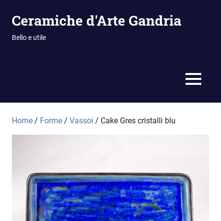
Vai
Ceramiche d'Arte Gandria
al
contenuto
Bello e utile
MENU
Home
/
Forme
/
Vassoi
/ Cake Gres cristalli blu