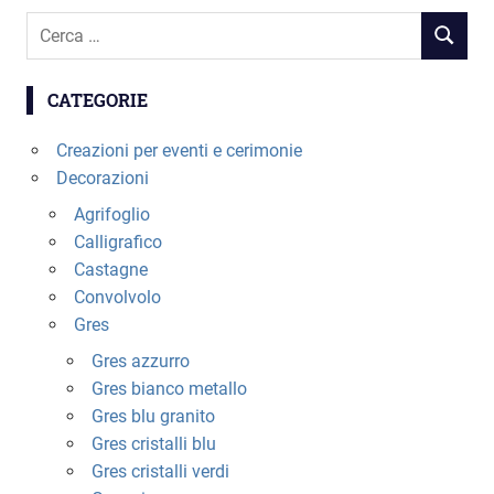
scelte
Cerca
nella
RICERC
per:
pagina
del
CATEGORIE
prodotto
Creazioni per eventi e cerimonie
Decorazioni
Agrifoglio
Calligrafico
Castagne
Convolvolo
Gres
Gres azzurro
Gres bianco metallo
Gres blu granito
Gres cristalli blu
Gres cristalli verdi