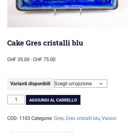
Cake Gres cristalli blu
Fascia
CHF
35.00
-
CHF
75.00
di
prezzo:
da
Varianti disponibili
CHF 35.00
a
Cake
AGGIUNGI AL CARRELLO
CHF 75.00
Gres
cristalli
COD:
1103
Categorie:
Gres
,
Gres cristalli blu
,
Vassoi
blu
quantità