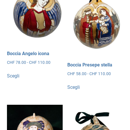
Boccia Angelo icona
Fascia
CHF
78.00
-
CHF
110.00
Boccia Presepe stella
di
Questo
Fascia
CHF
58.00
-
CHF
110.00
prezzo:
Scegli
prodotto
di
da
Questo
ha
prezzo:
CHF 78.00
Scegli
prodotto
da
più
a
ha
CHF 58.00
CHF 110.00
varianti.
più
a
Le
CHF 110.0
varianti.
opzioni
Le
possono
opzioni
essere