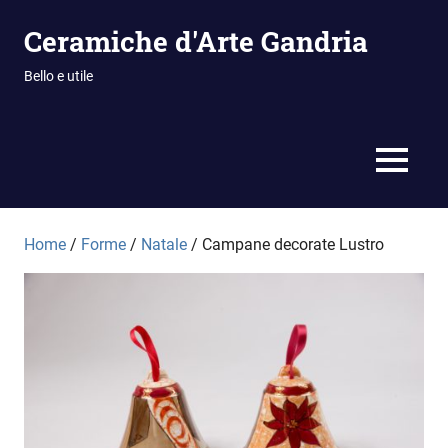
Vai
Ceramiche d'Arte Gandria
al
contenuto
Bello e utile
MENU
Home
/
Forme
/
Natale
/ Campane decorate Lustro