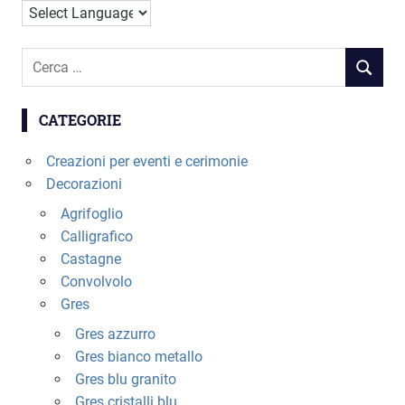
possono
nella
essere
pagina
scelte
del
Cerca
nella
prodotto
RICERC
per:
pagina
del
CATEGORIE
prodotto
Creazioni per eventi e cerimonie
Decorazioni
Agrifoglio
Calligrafico
Castagne
Convolvolo
Gres
Gres azzurro
Gres bianco metallo
Gres blu granito
Gres cristalli blu