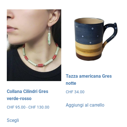
scelte
nella
pagina
del
prodotto
Tazza americana Gres
notte
Collana Cilindri Gres
CHF
34.00
verde-rosso
Aggiungi al carrello
Fascia
CHF
95.00
-
CHF
130.00
di
Questo
prezzo:
Scegli
prodotto
da