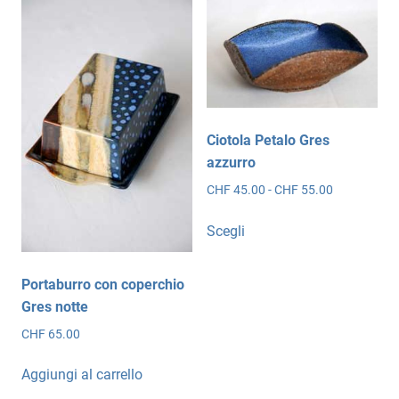
Ciotola Petalo Gres
azzurro
Fascia
CHF
45.00
-
CHF
55.00
di
Questo
prezzo:
Scegli
prodotto
da
ha
CHF 45.00
più
a
Portaburro con coperchio
CHF 55.00
varianti.
Gres notte
Le
CHF
65.00
opzioni
possono
Aggiungi al carrello
essere