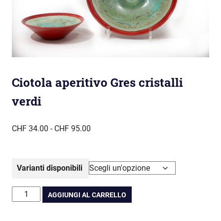
Ciotola aperitivo Gres cristalli
verdi
Fascia
CHF
34.00
-
CHF
95.00
di
prezzo:
da
Varianti disponibili
CHF 34.00
a
Ciotola
AGGIUNGI AL CARRELLO
CHF 95.00
aperitivo
Gres