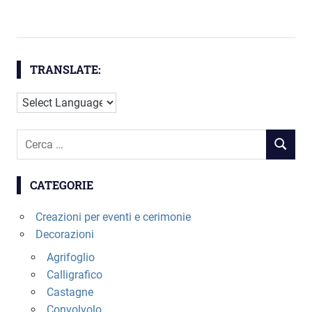
ha
CHF 95.00
più
a
CHF 130.00
varianti.
Le
TRANSLATE:
opzioni
possono
essere
scelte
Cerca
nella
RICERC
per:
pagina
del
CATEGORIE
prodotto
Creazioni per eventi e cerimonie
Decorazioni
Agrifoglio
Calligrafico
Castagne
Convolvolo