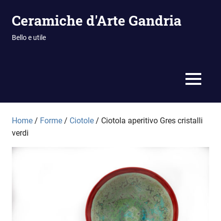
Vai
Ceramiche d'Arte Gandria
al
contenuto
Bello e utile
MENU
Home
/
Forme
/
Ciotole
/ Ciotola aperitivo Gres cristalli
verdi