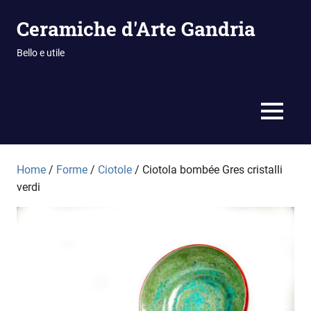
Vai
Ceramiche d'Arte Gandria
al
contenuto
Bello e utile
MENU
Home
/
Forme
/
Ciotole
/ Ciotola bombée Gres cristalli
verdi