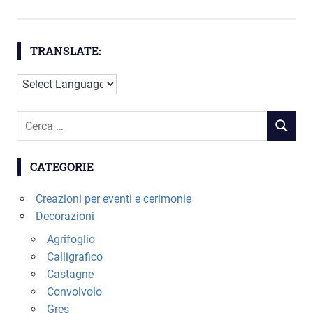
nella
pagina
del
TRANSLATE:
prodotto
Cerca
RICERC
per:
CATEGORIE
Creazioni per eventi e cerimonie
Decorazioni
Agrifoglio
Calligrafico
Castagne
Convolvolo
Gres