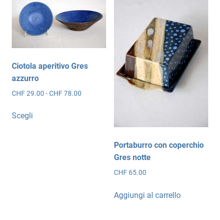
Le
opzioni
possono
essere
scelte
Ciotola aperitivo Gres
nella
azzurro
pagina
Fascia
CHF
29.00
-
CHF
78.00
del
di
prodotto
Questo
prezzo:
Scegli
prodotto
da
ha
CHF 29.00
più
a
Portaburro con coperchio
CHF 78.00
varianti.
Gres notte
Le
CHF
65.00
opzioni
possono
Aggiungi al carrello
essere
scelte