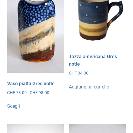
Tazza americana Gres
notte
CHF
34.00
Vaso piatto Gres notte
Aggiungi al carrello
Fascia
CHF
78.00
-
CHF
98.00
di
Questo
prezzo:
Scegli
prodotto
da
ha
CHF 78.00
più
a
CHF 98.00
varianti.