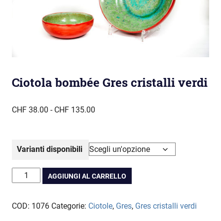
Ciotola bombée Gres cristalli verdi
Fascia
CHF
38.00
-
CHF
135.00
di
prezzo:
da
Varianti disponibili
CHF 38.00
a
Ciotola
AGGIUNGI AL CARRELLO
CHF 135.00
bombée
Gres
COD:
1076
Categorie:
Ciotole
,
Gres
,
Gres cristalli verdi
cristalli