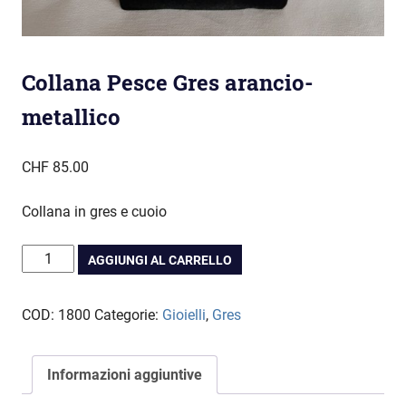
Collana Pesce Gres arancio-
metallico
CHF
85.00
Collana in gres e cuoio
Collana
AGGIUNGI AL CARRELLO
Pesce
Gres
COD:
1800
Categorie:
Gioielli
,
Gres
arancio-
metallico
quantità
Informazioni aggiuntive