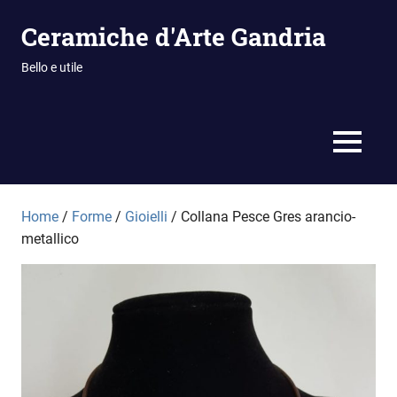
Vai
Ceramiche d'Arte Gandria
al
contenuto
Bello e utile
MENU
Home
/
Forme
/
Gioielli
/ Collana Pesce Gres arancio-
metallico