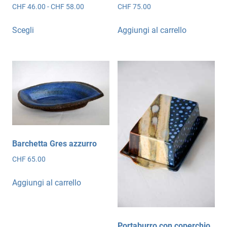
Fascia
CHF
46.00
-
CHF
58.00
CHF
75.00
di
Questo
prezzo:
Scegli
Aggiungi al carrello
prodotto
da
ha
CHF 46.00
più
a
CHF 58.00
varianti.
Le
opzioni
possono
essere
scelte
Barchetta Gres azzurro
nella
CHF
65.00
pagina
del
Aggiungi al carrello
prodotto
Portaburro con coperchio