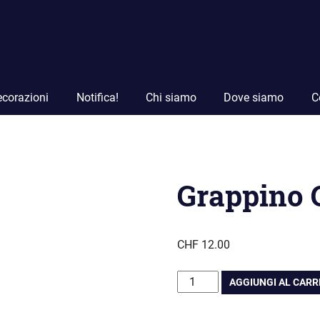
corazioni
Notifica!
Chi siamo
Dove siamo
C
Grappino 
CHF
12.00
Grappino
AGGIUNGI AL CAR
Gres
giorno