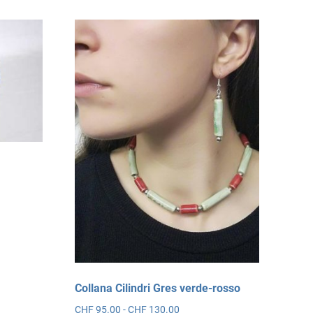
0
0
Collana Cilindri Gres verde-rosso
Fascia
CHF
95.00
-
CHF
130.00