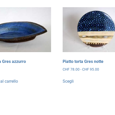
a Gres azzurro
Piatto torta Gres notte
Fascia
0
CHF
78.00
-
CHF
95.00
di
Questo
prezzo:
al carrello
Scegli
prodotto
da
ha
CHF 78.0
più
a
CHF 95.0
varianti.
Le