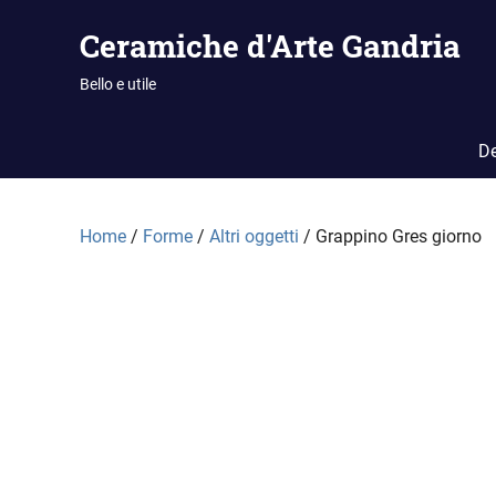
Vai
Ceramiche d'Arte Gandria
al
contenuto
Bello e utile
De
Home
/
Forme
/
Altri oggetti
/ Grappino Gres giorno