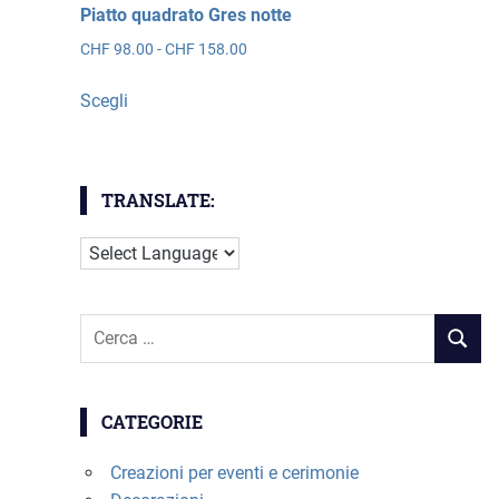
Piatto quadrato Gres notte
Fascia
CHF
98.00
-
CHF
158.00
di
Questo
prezzo:
Scegli
prodotto
da
ha
CHF 98.00
più
a
CHF 158.00
varianti.
TRANSLATE:
Le
opzioni
possono
essere
Cerca
scelte
RICER
per:
nella
pagina
del
CATEGORIE
prodotto
Creazioni per eventi e cerimonie