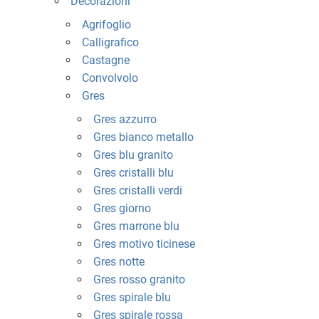
Decorazioni
Agrifoglio
Calligrafico
Castagne
Convolvolo
Gres
Gres azzurro
Gres bianco metallo
Gres blu granito
Gres cristalli blu
Gres cristalli verdi
Gres giorno
Gres marrone blu
Gres motivo ticinese
Gres notte
Gres rosso granito
Gres spirale blu
Gres spirale rossa