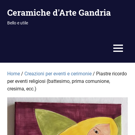
Vai
Ceramiche d'Arte Gandria
al
contenuto
Bello e utile
MENU
Home
/
Creazioni per eventi e cerimonie
/ Piastre ricordo
per eventi religiosi (battesimo, prima comunione,
cresima, ecc.)