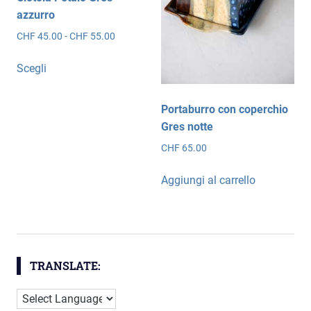
nella
azzurro
pagina
Fascia
CHF
45.00
-
CHF
55.00
del
di
prodotto
Questo
prezzo:
Scegli
prodotto
da
ha
CHF 45.00
più
a
Portaburro con coperchio
CHF 55.00
varianti.
Gres notte
Le
CHF
65.00
opzioni
possono
Aggiungi al carrello
essere
scelte
nella
pagina
del
TRANSLATE:
prodotto