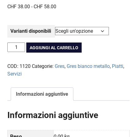
Fascia
CHF
38.00
-
CHF
58.00
di
prezzo:
da
Varianti disponibili
CHF 38.00
a
Servizio
AGGIUNGI AL CARRELLO
CHF 58.00
da
tavola
COD:
1120
Categorie:
Gres
,
Gres bianco metallo
,
Piatti
,
Riflesso
Servizi
d'onda
Gres
bianco
Informazioni aggiuntive
e
metallo
Informazioni aggiuntive
quantità
Peso
0.00 kg