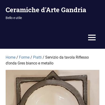
Vai
Ceramiche d'Arte Gandria
al
contenuto
Bello e utile
MENU
Home
/
Forme
/
Piatti
/ Servizio da tavola Riflesso
d’onda Gres bianco e metallo