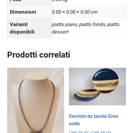
Dimensioni
0.00 × 0.00 × 0.00 cm
Varianti
piatto piano, piatto fondo, piatto
disponibili
dessert
Prodotti correlati
Servizio da tavola Gres
notte
Fascia
CHF
38.00
-
CHF
58.00