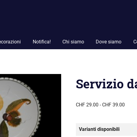
corazioni
Notifica!
Chi siamo
Dove siamo
C
Servizio d
Fasci
CHF
29.00
-
CHF
39.00
di
prezz
da
Varianti disponibili
CHF 