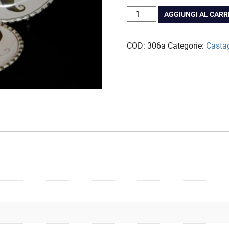
a
Servizio
AGGIUNGI AL CAR
CHF 
da
tavola
COD:
306a
Categorie:
Casta
Castagne
quantità