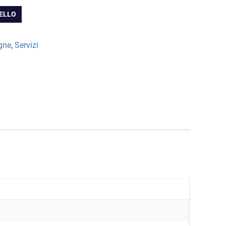
RELLO
39.00
gne
,
Servizi