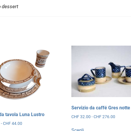
to dessert
Servizio da caffé Gres notte
da tavola Luna Lustro
Fascia
CHF
32.00
-
CHF
276.00
di
Fascia
0
-
CHF
44.00
Questo
prezzo:
di
Scegli