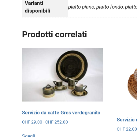
Varianti
piatto piano, piatto fondo, piat
disponibili
Prodotti correlati
Servizio da caffé Gres verdegranito
Servizio 
Fascia
CHF
29.00
-
CHF
252.00
di
CHF
22.0
Questo
prezzo:
Scegli