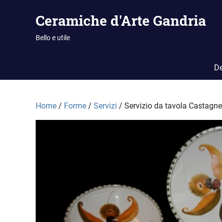
Vai
Ceramiche d'Arte Gandria
al
contenuto
Bello e utile
De
Home
/
Forme
/
Servizi
/ Servizio da tavola Castagne