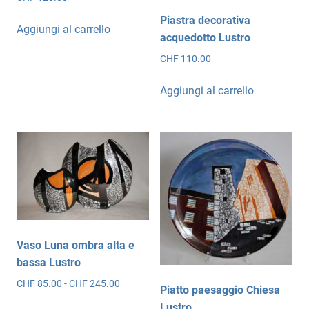
Piastra decorativa
Aggiungi al carrello
acquedotto Lustro
CHF
110.00
Aggiungi al carrello
Vaso Luna ombra alta e
bassa Lustro
Fascia
CHF
85.00
-
CHF
245.00
Piatto paesaggio Chiesa
di
Questo
Lustro