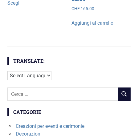
prezzo:
Scegli
prodotto
da
CHF
165.00
ha
CHF 85.00
più
a
Aggiungi al carrello
CHF 245.00
varianti.
Le
opzioni
possono
essere
TRANSLATE:
scelte
nella
pagina
del
Cerca
RICERC
prodotto
per:
CATEGORIE
Creazioni per eventi e cerimonie
Decorazioni