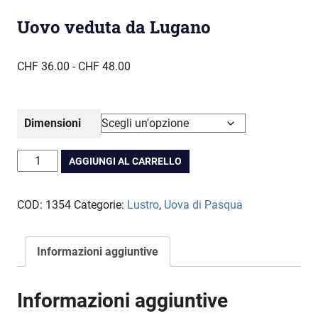
Uovo veduta da Lugano
Fascia
CHF
36.00
-
CHF
48.00
di
prezzo:
da
Dimensioni
CHF 36.00
a
Uovo
AGGIUNGI AL CARRELLO
CHF 48.00
veduta
da
COD:
1354
Categorie:
Lustro
,
Uova di Pasqua
Lugano
quantità
Informazioni aggiuntive
Informazioni aggiuntive