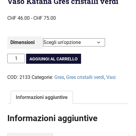
Vaso Katana Gres cristalli verdi
Fascia
CHF
46.00
-
CHF
75.00
di
prezzo:
da
Dimensioni
CHF 46.00
a
Vaso
AGGIUNGI AL CARRELLO
CHF 75.00
Katana
Gres
COD:
2133
Categorie:
Gres
,
Gres cristalli verdi
,
Vasi
cristalli
verdi
quantità
Informazioni aggiuntive
Informazioni aggiuntive