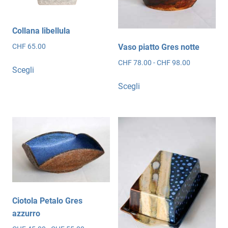
Collana libellula
CHF
65.00
Vaso piatto Gres notte
Questo
Fascia
CHF
78.00
-
CHF
98.00
Scegli
di
prodotto
Questo
prezzo:
Scegli
ha
prodotto
da
più
ha
CHF 78.00
varianti.
più
a
Le
CHF 98.00
varianti.
opzioni
Le
possono
opzioni
essere
possono
scelte
essere
nella
scelte
Ciotola Petalo Gres
pagina
nella
azzurro
del
pagina
prodotto