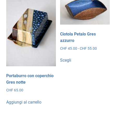
Le
opzioni
opzioni
possono
possono
essere
essere
scelte
scelte
nella
Ciotola Petalo Gres
nella
pagina
azzurro
pagina
del
Fascia
CHF
45.00
-
CHF
55.00
del
prodotto
di
prodotto
Questo
prezzo:
Scegli
prodotto
da
ha
CHF 45.00
più
a
Portaburro con coperchio
CHF 55.00
varianti.
Gres notte
Le
CHF
65.00
opzioni
possono
Aggiungi al carrello
essere
scelte