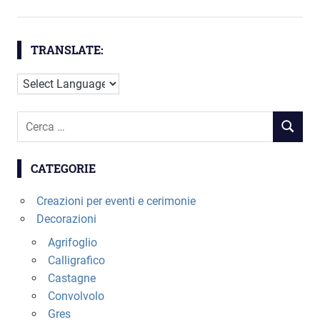
nella
pagina
del
TRANSLATE:
prodotto
Cerca
RICERC
per:
CATEGORIE
Creazioni per eventi e cerimonie
Decorazioni
Agrifoglio
Calligrafico
Castagne
Convolvolo
Gres