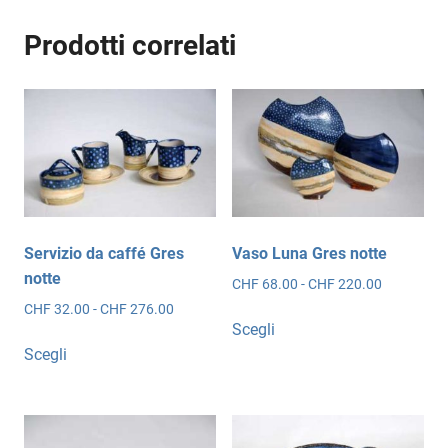
Prodotti correlati
Servizio da caffé Gres
Vaso Luna Gres notte
notte
Fascia
CHF
68.00
-
CHF
220.00
di
Fascia
CHF
32.00
-
CHF
276.00
Questo
prezzo:
Scegli
di
Questo
prodotto
da
prezzo:
Scegli
prodotto
ha
CHF 68.00
da
ha
più
a
CHF 32.00
CHF 220.0
più
varianti.
a
CHF 276.00
varianti.
Le