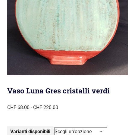
Vaso Luna Gres cristalli verdi
Fascia
CHF
68.00
-
CHF
220.00
di
prezzo:
da
Varianti disponibili