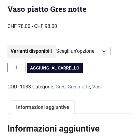
Vaso piatto Gres notte
Fascia
CHF
78.00
-
CHF
98.00
di
prezzo:
da
Varianti disponibili
CHF 78.00
a
Vaso
AGGIUNGI AL CARRELLO
CHF 98.00
piatto
Gres
COD:
1033
Categorie:
Gres
,
Gres notte
,
Vasi
notte
quantità
Informazioni aggiuntive
Informazioni aggiuntive