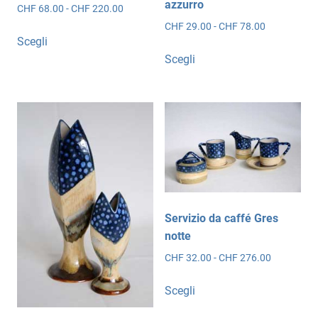
azzurro
Fascia
CHF
68.00
-
CHF
220.00
di
Fascia
CHF
29.00
-
CHF
78.00
Questo
prezzo:
Scegli
di
prodotto
Questo
da
prezzo:
Scegli
ha
prodotto
CHF 68.00
da
più
ha
a
CHF 29.00
CHF 220.00
varianti.
più
a
CHF 78.00
Le
varianti.
opzioni
Le
possono
opzioni
essere
possono
scelte
essere
nella
scelte
Servizio da caffé Gres
pagina
nella
notte
del
pagina
Fascia
CHF
32.00
-
CHF
276.00
prodotto
del
di
prodotto
Questo
prezzo:
Scegli
prodotto
da
ha
CHF 32.00