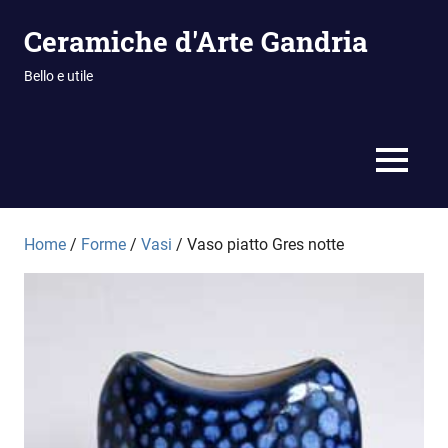
Vai
Ceramiche d'Arte Gandria
al
contenuto
Bello e utile
MENU
Home
/
Forme
/
Vasi
/ Vaso piatto Gres notte