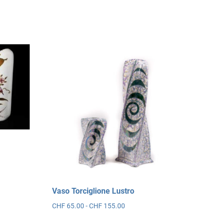
Vaso Torciglione Lustro
0
Fascia
CHF
65.00
-
CHF
155.00
di