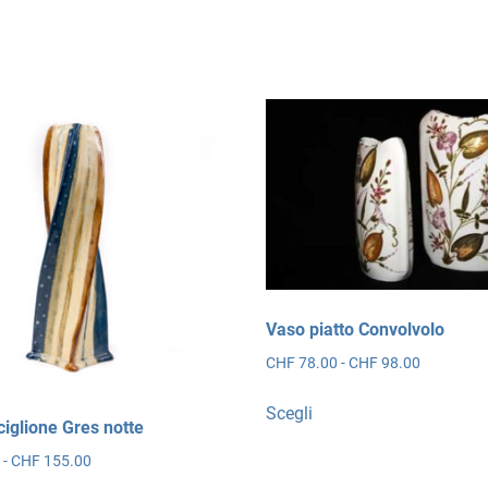
Vaso piatto Convolvolo
Fascia
CHF
78.00
-
CHF
98.00
di
Questo
prezzo:
Scegli
prodotto
ciglione Gres notte
da
ha
CHF 78.0
Fascia
0
-
CHF
155.00
più
a
di