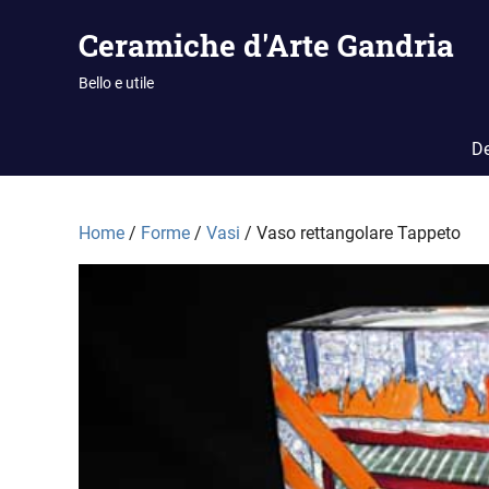
Vai
Ceramiche d'Arte Gandria
al
contenuto
Bello e utile
De
Home
/
Forme
/
Vasi
/ Vaso rettangolare Tappeto