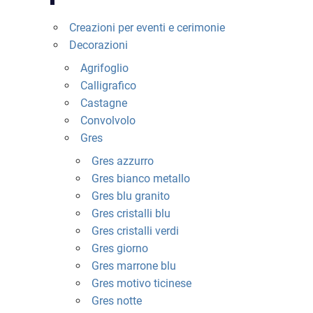
prodotto
Creazioni per eventi e cerimonie
Decorazioni
Agrifoglio
Calligrafico
Castagne
Convolvolo
Gres
Gres azzurro
Gres bianco metallo
Gres blu granito
Gres cristalli blu
Gres cristalli verdi
Gres giorno
Gres marrone blu
Gres motivo ticinese
Gres notte