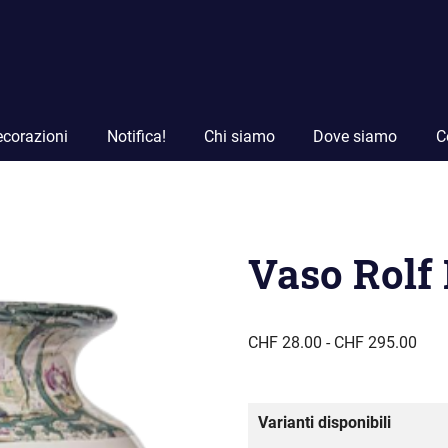
corazioni
Notifica!
Chi siamo
Dove siamo
C
Vaso Rolf 
Fasc
CHF
28.00
-
CHF
295.00
di
prez
da
Varianti disponibili
CHF