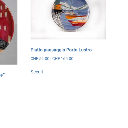
Piatto paesaggio Porto Lustro
Fascia
CHF
59.00
-
CHF
165.00
di
Questo
prezzo:
Scegli
prodotto
de”
da
ha
CHF 59.00
più
a
CHF 165.00
varianti.
Le
opzioni
possono
essere