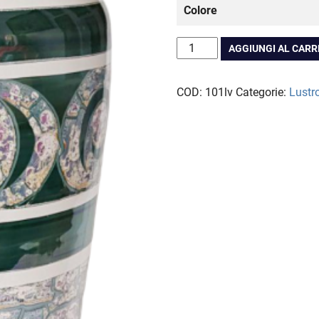
Colore
a
CHF
Vaso
AGGIUNGI AL CAR
Rolf
Lustro
COD:
101lv
Categorie:
Lustr
quantità