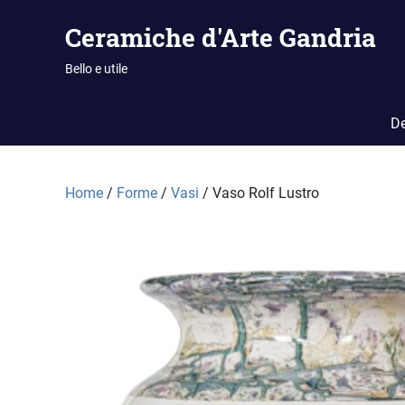
Vai
Ceramiche d'Arte Gandria
al
contenuto
Bello e utile
De
Home
/
Forme
/
Vasi
/ Vaso Rolf Lustro