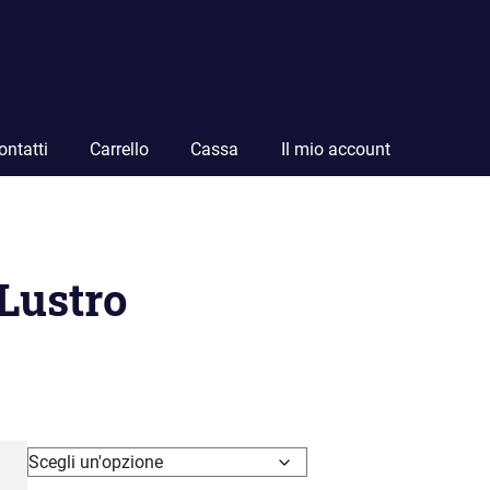
ontatti
Carrello
Cassa
Il mio account
Lustro
ia
zo:
 28.00