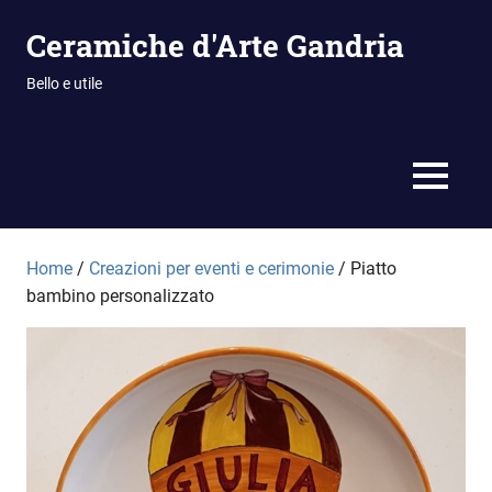
Vai
Ceramiche d'Arte Gandria
al
contenuto
Bello e utile
MENU
Home
/
Creazioni per eventi e cerimonie
/ Piatto
bambino personalizzato