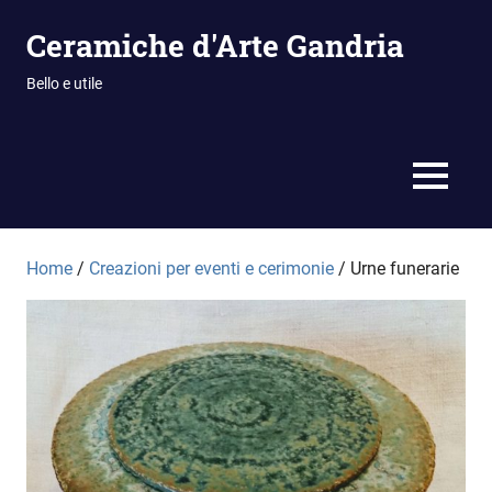
Vai
Ceramiche d'Arte Gandria
al
contenuto
Bello e utile
MENU
Home
/
Creazioni per eventi e cerimonie
/ Urne funerarie