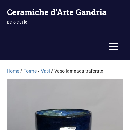
Vai
Ceramiche d'Arte Gandria
al
contenuto
Bello e utile
MENU
Home
/
Forme
/
Vasi
/ Vaso lampada traforato