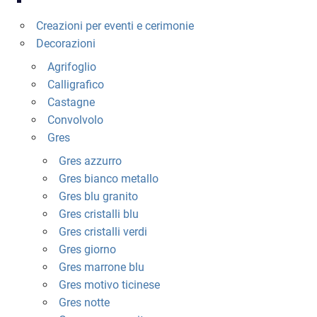
prodotto
prodotto
Creazioni per eventi e cerimonie
Decorazioni
Agrifoglio
Calligrafico
Castagne
Convolvolo
Gres
Gres azzurro
Gres bianco metallo
Gres blu granito
Gres cristalli blu
Gres cristalli verdi
Gres giorno
Gres marrone blu
Gres motivo ticinese
Gres notte