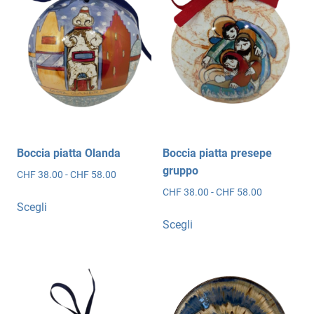
essere
possono
scelte
essere
nella
scelte
pagina
nella
del
pagina
prodotto
del
prodotto
Boccia piatta Olanda
Boccia piatta presepe
gruppo
Fascia
CHF
38.00
-
CHF
58.00
di
Fascia
CHF
38.00
-
CHF
58.00
Questo
prezzo:
Scegli
di
prodotto
Questo
da
prezzo:
Scegli
ha
prodotto
CHF 38.00
da
più
ha
a
CHF 38.00
CHF 58.00
varianti.
più
a
CHF 58.00
Le
varianti.
opzioni
Le