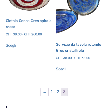
essere
possono
scelte
essere
nella
scelte
pagina
Ciotola Conca Gres spirale
nella
del
rossa
pagina
prodotto
del
Fascia
CHF
38.00
-
CHF
260.00
prodotto
di
Questo
Servizio da tavola rotondo
prezzo:
Scegli
prodotto
da
Gres cristalli blu
ha
CHF 38.00
Fascia
CHF
38.00
-
CHF
58.00
più
a
di
CHF 260.00
Questo
varianti.
prezzo:
Scegli
prodotto
Le
da
ha
opzioni
CHF 38.00
più
a
possono
CHF 58.00
varianti.
essere
←
1
2
3
Le
scelte
opzioni
nella
possono
pagina