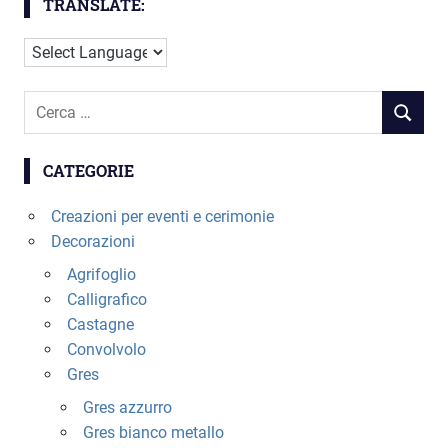
TRANSLATE:
essere
del
scelte
prodotto
nella
pagina
Cerca
del
RICERC
per:
prodotto
CATEGORIE
Creazioni per eventi e cerimonie
Decorazioni
Agrifoglio
Calligrafico
Castagne
Convolvolo
Gres
Gres azzurro
Gres bianco metallo